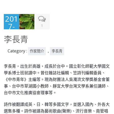
201
7-
1
03-
李長青
28
Category :
,
作家簡介
李長青
李長青，出生於高雄，成長於台中。國立彰化師範大學國文
學系博士班就讀中。曾任雜誌社編輯、笠詩刊編輯委員、
《中市青年》主編等。現為財團法人吳濁流文學獎基金會董
事、台中市草湖國小教師、靜宜大學台灣文學系兼任講師、
台中市文化推廣協會理事等。
詩作被翻譯成英、日、韓等多國文字，並選入國內、外各大
選集多種。詩作被譜為藝術歌曲(聲樂)、流行音樂、南管唱