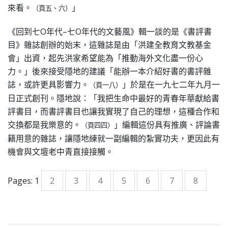
來看。
」
（頁五、六）
《回到七O年代–七O年代的文藝風》輯一談的是《書評書
目》雜誌創辦的始末，這雜誌是由「洪建全教育文教基金
會」出資，起先洪家希望能為「推動海外文化盡一份心
力。」後來接受隱地的建議「能辦一本介紹好書的書評雜
誌，或許更具影響力。
」於是在一九七二年九月一
（頁一八）
日正式創刊。隱地說：「我把生命中最好的青春年華獻給書
評書目，而書評書目也讓我實現了自己的理想，這種合作和
交換都是我樂意的。
」編輯這份具有推廣、評論書
（頁四四）
籍用意的雜誌，讓隱地練就一副編輯的紮實功夫，更因此有
機會與文壇老中青直接接觸。
Pages:
1
2
3
4
5
6
7
8