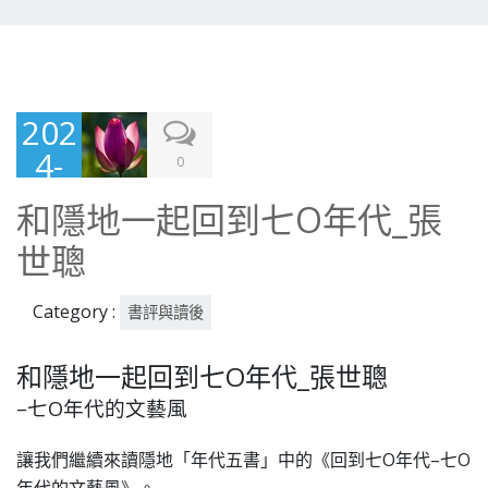
202
4-
0
07-
和隱地一起回到七O年代_張
18
世聰
Category :
書評與讀後
和隱地一起回到七O年代_張世聰
–七O年代的文藝風
讓我們繼續來讀隱地「年代五書」中的《回到七O年代–七O