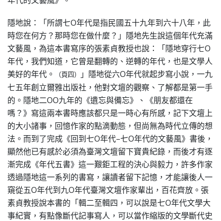
年代的文藝風》。
隱地說：「所謂七O年代是指民國五十九年到六十八年，此
時您在何方？那時您在做什麼？」隱地先生說這個年代充滿
文藝風，為這本書寫序的張素貞教授也說：「隱地穿行七O
年代，我們知道，它曾是翻轉的、逆轉的年代，也是文學人
美好的年代。
」
隱地從六O年代就起步寫小說，一九
（頁四）
七五年創立爾雅出版社，他對文壇的觀察、了解都是第一手
的。隱地二OO九年的《遺忘與備忘》、《朋友都還在
嗎？》寫這兩本書時應該都只是一時心有所感，記下文壇上
的大小諸事，回憶作家的點滴動態，但尚無為時代立傳的想
法。而到了完成《回到七O年代–七O年代的文藝風》書後，
顯然他已有感於必須為臺灣文壇留下寶貴紀錄，而後才有逐
漸完成《年代五書》這一艱鉅工程的決心與毅力，許多作家
透過隱地這一系列的書寫，讓讀者留下記憶，才能讓後人一
窺從五O年代到九O年代臺灣文壇作家輩出，百花齊放。張
素貞教授說本書的「輯二至輯四，可以說是七O年代文學大
事紀實，有點像斷代記事寫人，可以當作縮版的文學斷代史