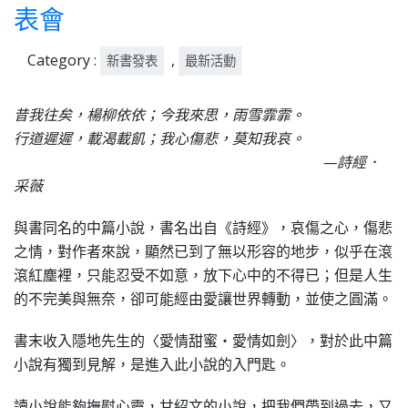
表會
Category :
,
新書發表
最新活動
昔我往矣，楊柳依依；今我來思，雨雪霏霏。
行道遲遲，載渴載飢；我心傷悲，莫知我哀。
—詩經．
采薇
與書同名的中篇小說，書名出自《詩經》，哀傷之心，傷悲
之情，對作者來說，顯然已到了無以形容的地步，似乎在滾
滾紅塵裡，只能忍受不如意，放下心中的不得已；但是人生
的不完美與無奈，卻可能經由愛讓世界轉動，並使之圓滿。
書末收入隱地先生的〈愛情甜蜜‧愛情如劍〉，對於此中篇
小說有獨到見解，是進入此小說的入門匙。
讀小說能夠撫慰心靈，甘紹文的小說，把我們帶到過去，又