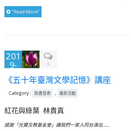
“Read More”
201
9-
0
02-
《五十年臺灣文學記憶》講座
01
Category :
,
新書發表
最新活動
紅花與綠葉 林貴真
感謝「光寶文教基金會」讓我們一家人同台演出……