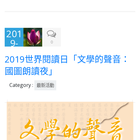
201
9-
0
04-
2019世界閱讀日「文學的聲音：
12
國圖朗讀夜」
Category :
最新活動