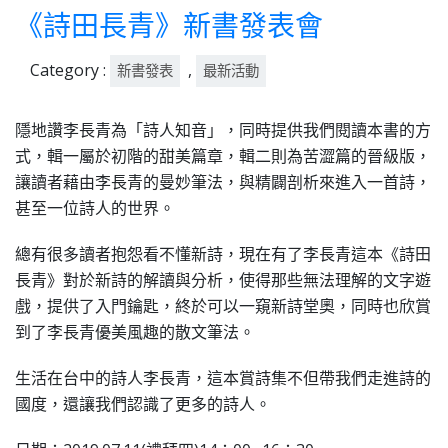
06-
《詩田長青》新書發表會
26
Category :
,
新書發表
最新活動
隱地讚李長青為「詩人知音」，同時提供我們閱讀本書的方
式，輯一屬於初階的甜美篇章，輯二則為苦澀篇的晉級版，
讓讀者藉由李長青的曼妙筆法，與精闢剖析來進入一首詩，
甚至一位詩人的世界。
總有很多讀者抱怨看不懂新詩，現在有了李長青這本《詩田
長青》對於新詩的解讀與分析，使得那些無法理解的文字遊
戲，提供了入門鑰匙，終於可以一窺新詩堂奧，同時也欣賞
到了李長青優美風趣的散文筆法。
生活在台中的詩人李長青，這本賞詩集不但帶我們走進詩的
國度，還讓我們認識了更多的詩人。