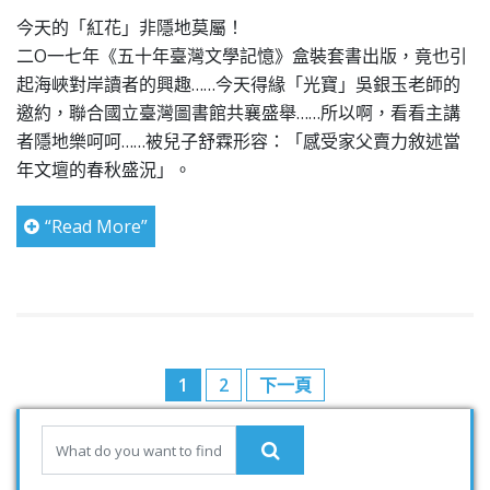
今天的「紅花」非隱地莫屬！
二O一七年《五十年臺灣文學記憶》盒裝套書出版，竟也引
起海峽對岸讀者的興趣……今天得緣「光寶」吳銀玉老師的
邀約，聯合國立臺灣圖書館共襄盛舉……所以啊，看看主講
者隱地樂呵呵……被兒子舒霖形容：「感受家父賣力敘述當
年文壇的春秋盛況」。
“Read More”
1
2
下一頁