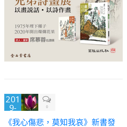
201
9-
0
09-
《我心傷悲，莫知我哀》新書發
16