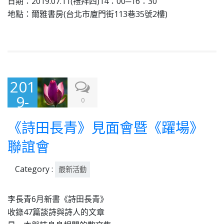
日期：2019.07.11(禮拜四)14：00─16：30
地點：爾雅書房(台北市廈門街113巷35號2樓)
201
9-
0
06-
《詩田長青》見面會暨《躍場》
17
聯誼會
Category :
最新活動
李長青6月新書《詩田長青》
收錄47篇談詩與詩人的文章