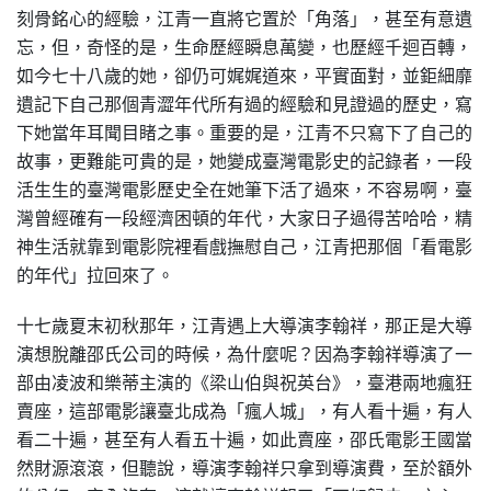
刻骨銘心的經驗，江青一直將它置於「角落」，甚至有意遺
忘，但，奇怪的是，生命歷經瞬息萬變，也歷經千迴百轉，
如今七十八歲的她，卻仍可娓娓道來，平實面對，並鉅細靡
遺記下自己那個青澀年代所有過的經驗和見證過的歷史，寫
下她當年耳聞目睹之事。重要的是，江青不只寫下了自己的
故事，更難能可貴的是，她變成臺灣電影史的記錄者，一段
活生生的臺灣電影歷史全在她筆下活了過來，不容易啊，臺
灣曾經確有一段經濟困頓的年代，大家日子過得苦哈哈，精
神生活就靠到電影院裡看戲撫慰自己，江青把那個「看電影
的年代」拉回來了。
十七歲夏末初秋那年，江青遇上大導演李翰祥，那正是大導
演想脫離邵氏公司的時候，為什麼呢？因為李翰祥導演了一
部由凌波和樂蒂主演的《梁山伯與祝英台》，臺港兩地瘋狂
賣座，這部電影讓臺北成為「瘋人城」，有人看十遍，有人
看二十遍，甚至有人看五十遍，如此賣座，邵氏電影王國當
然財源滾滾，但聽說，導演李翰祥只拿到導演費，至於額外