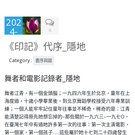
202
4-
0
07-
《印記》代序_隱地
18
Category :
書序與跋
舞者和電影記錄者_隱地
舞者江青，有一個金頭腦；一九四六年生於北京，童年在上
海度過，十歲小學畢業後，到北京舞蹈學校接受六年專業訓
練；一個人能牢牢記住童年往事並不稀奇，稀奇的是：江青
能清楚記得原先她想忘掉的–那些關於一九六三–一九七O，
在臺灣七年中有過她許多第一次的往事：第一次主演電影，
第一個家，第一個孩子……
這些屬於她十七到二十四歲發生