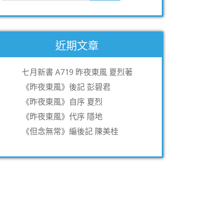
近期文章
七月新書 A719 昨夜東風 夏烈著
《昨夜東風》後記 彭碧君
《昨夜東風》自序 夏烈
《昨夜東風》代序 隱地
《但念無常》編後記 陳美桂