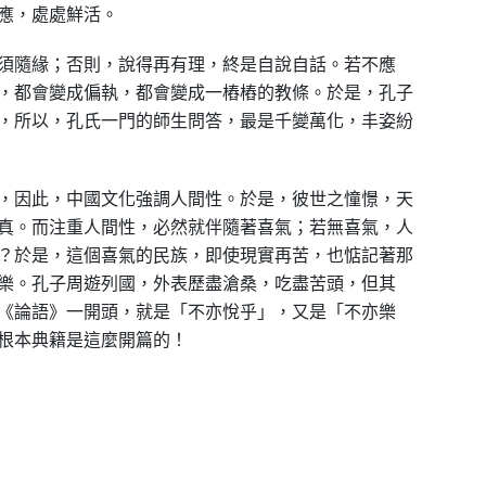
應，處處鮮活。
須隨緣；否則，說得再有理，終是自說自話。若不應
，都會變成偏執，都會變成一樁樁的教條。於是，孔子
，所以，孔氏一門的師生問答，最是千變萬化，丰姿紛
，因此，中國文化強調人間性。於是，彼世之憧憬，天
真。而注重人間性，必然就伴隨著喜氣；若無喜氣，人
？於是，這個喜氣的民族，即使現實再苦，也惦記著那
樂。孔子周遊列國，外表歷盡滄桑，吃盡苦頭，但其
《論語》一開頭，就是「不亦悅乎」，又是「不亦樂
根本典籍是這麼開篇的！