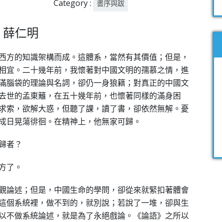
Category :
書序與跋
薛仁明
西方的知識架構而成。這體系，當然有其價值；但是，
相宜。二十幾年前，我懷著對中國文明的孺慕之情，進
滿腦袋的理論與名詞，卻仍一身狼籍；對真正的中國文
去世的孟東籬，在五十幾年前，也懷著同樣的滿身困
求索，欲解大惑，但聽了課，讀了書，卻依然無解。憂
成日晃蕩徘徊。在精神上，他無家可歸。
歸者？
方了。
觀論述；但是，中國生命的學問，卻從來就緊扣著體會
這個系統裡，做不到的，就別說；若說了一堆，卻與生
以不做系統論述，就是為了永絕戲論。《論語》之所以