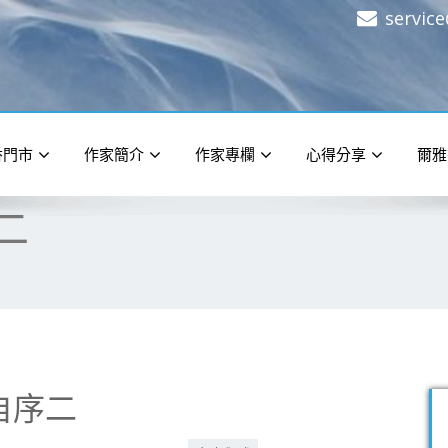
servic
香門市
作家簡介
作家專欄
心得分享
爾雅
二
自序二