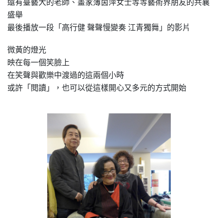
還有臺藝大的老師、畫家薄茵萍女士等等藝術界朋友的共襄
盛舉
最後播放一段「高行健 聲聲慢變奏 江青獨舞」的影片
微黃的燈光
映在每一個笑臉上
在笑聲與歡樂中渡過的這兩個小時
或許「閱讀」，也可以從這樣開心又多元的方式開始