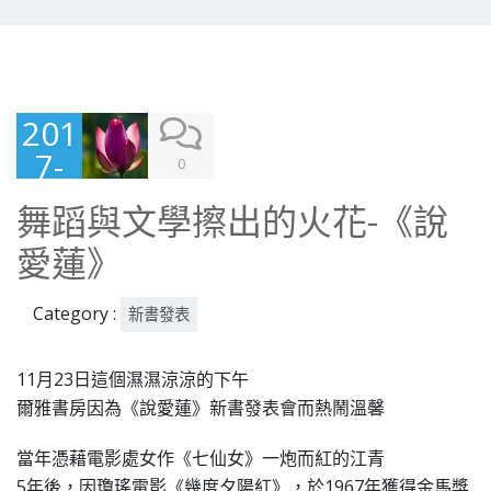
201
7-
0
11-
舞蹈與文學擦出的火花-《說
27
愛蓮》
Category :
新書發表
11月23日這個濕濕涼涼的下午
爾雅書房因為《說愛蓮》新書發表會而熱鬧溫馨
當年憑藉電影處女作《七仙女》一炮而紅的江青
5年後，因瓊瑤電影《幾度夕陽紅》，於1967年獲得金馬獎