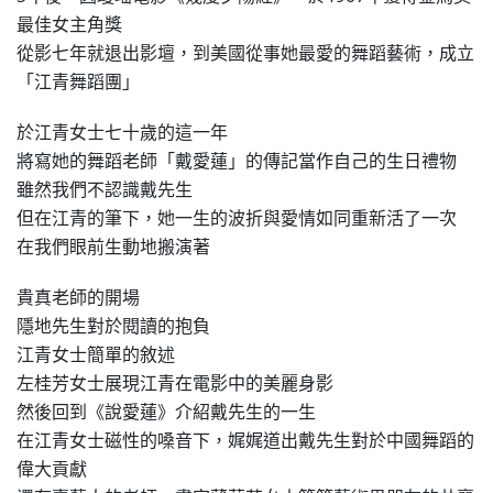
最佳女主角獎
從影七年就退出影壇，到美國從事她最愛的舞蹈藝術，成立
「江青舞蹈團」
於江青女士七十歲的這一年
將寫她的舞蹈老師「戴愛蓮」的傳記當作自己的生日禮物
雖然我們不認識戴先生
但在江青的筆下，她一生的波折與愛情如同重新活了一次
在我們眼前生動地搬演著
貴真老師的開場
隱地先生對於閱讀的抱負
江青女士簡單的敘述
左桂芳女士展現江青在電影中的美麗身影
然後回到《說愛蓮》介紹戴先生的一生
在江青女士磁性的嗓音下，娓娓道出戴先生對於中國舞蹈的
偉大貢獻