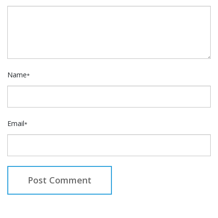
Name
*
Email
*