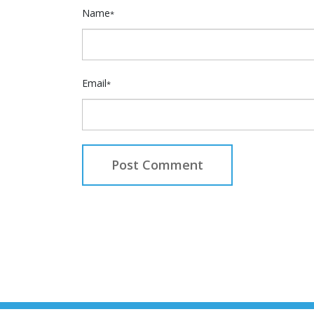
Name
*
Email
*