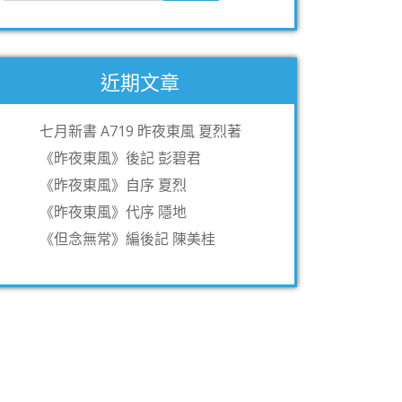
近期文章
七月新書 A719 昨夜東風 夏烈著
《昨夜東風》後記 彭碧君
《昨夜東風》自序 夏烈
《昨夜東風》代序 隱地
《但念無常》編後記 陳美桂