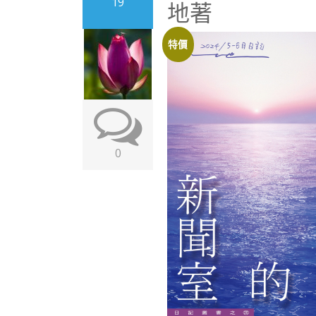
19
地著
特價
0