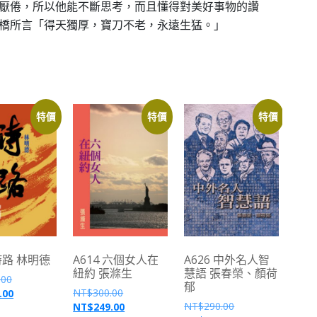
厭倦，所以他能不斷思考，而且懂得對美好事物的讚
橋所言「得天獨厚，寶刀不老，永遠生猛。」
特價
特價
特價
 詩路 林明德
A614 六個女人在
A626 中外名人智
紐約 張滌生
慧語 張春榮、顏荷
.00
郁
NT$
300.00
.00
NT$
290.00
NT$
249.00