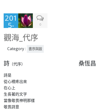
201
5-
0
08-
觀海_代序
19
Category :
書序與跋
詩
桑恆昌
（代序）
詩是
從心裡疼出來
在心上
生長著的文字
當像敬畏神明那樣
敬畏詩意