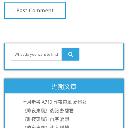
近期文章
七月新書 A719 昨夜東風 夏烈著
《昨夜東風》後記 彭碧君
《昨夜東風》自序 夏烈
《昨夜東風》代序 隱地