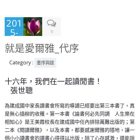
201
5-
0
08-
就是愛爾雅_代序
19
Category :
書序與跋
十六年，我們在一起讀閒書！
張世聰
為建成國中家長讀書會所寫的導讀已經要出第三本書了，真
是無心插柳的收穫。第一本書《論書何必先同調 人生樂在
相知心》是王美霞校長在建成國中任內排除萬難出版的；第
二本《閱讀爾雅》，以及本書，都要感謝爾雅的隱地，讓一
個小小讀書會的讀書心得得以出版，除了心存感激，還能說