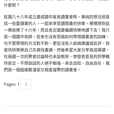
什麼呢？
民國八十八年成立建成國中家長讀書會時，單純的想法就是
找一些愛讀書的人，一起來享受讀閒書的快樂。哪裡想到這
一樂就樂了十六年，而且肯定還要繼續快樂地讀下去！
我只
是一個國中老師，從來也沒有受過如何帶領讀書會的訓練，
也不管帶領的方法對不對，更從沒有人給過建議或批評，就
是快快樂樂自己先尋找書讀，然後希望大家分享寫成導讀，
在兩週一次的聚會討論時也未設框架，想發表意見的同學暢
所欲言，不想說話的人絕不勉強，來去自如，自由自在，我
們是一個超級散漫卻又極度凝聚的讀書會。
Pages:
1
2