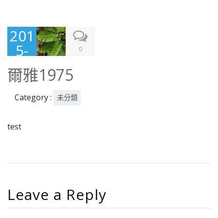
201
5-
0
07-
爾雅1975
30
Category :
未分類
test
Leave a Reply