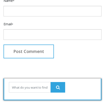
Name
*
Email
*