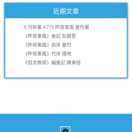
近期文章
七月新書 A719 昨夜東風 夏烈著
《昨夜東風》後記 彭碧君
《昨夜東風》自序 夏烈
《昨夜東風》代序 隱地
《但念無常》編後記 陳美桂