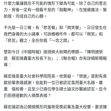
什麼力量讓我在不可能的情形下變為可能，除了自己的意志
力，背後一定有一個看不見的「鼓勵神」，在施展魔法，幫
助我，完成自己的心願。
不光是一日三餐，有「悲苦餐」和「微笑餐」，日日發生在
我們身邊的大小諸事，可說樁樁件件，都可以「微笑」和
「悲苦」觀之，全在你我「一念之間」。
譬如今日《中國時報》版頭條大新聞的標題—「陳明通榮
退 蘇宏達轟臺大校長下台」；《聯合報》亦有詳細新聞報
導：
蘇宏達是臺大社會科學院院長，他質疑，「榮退」是對有貢
獻前輩表達感謝，豈能對一位已被認定濫用臺大名器，嚴
重 傷校譽，且至少已兩位學生碩士論文抄襲被認定，迄今
仍拒絕道歉的人頒獎表揚？
蘇宏達認為公開頒獎形同羞辱受獎前輩及臺大校譽，要求陳