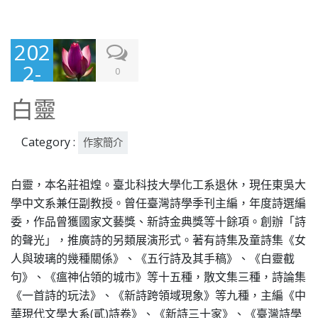
202
2-
0
07-
白靈
29
Category :
作家簡介
白靈，本名莊祖煌。臺北科技大學化工系退休，現任東吳大
學中文系兼任副教授。曾任臺灣詩學季刊主編，年度詩選編
委，作品曾獲國家文藝獎、新詩金典獎等十餘項。創辦「詩
的聲光」，推廣詩的另類展演形式。著有詩集及童詩集《女
人與玻璃的幾種關係》、《五行詩及其手稿》、《白靈截
句》、《瘟神佔領的城市》等十五種，散文集三種，詩論集
《一首詩的玩法》、《新詩跨領域現象》等九種，主編《中
華現代文學大系(貳)詩卷》、《新詩三十家》、《臺灣詩學