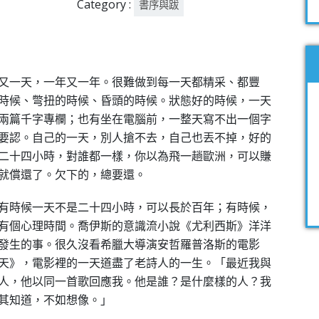
Category :
書序與跋
又一天，一年又一年。很難做到每一天都精采、都豐
時候、彆扭的時候、昏頭的時候。狀態好的時候，一天
兩篇千字專欄；也有坐在電腦前，一整天寫不出一個字
要認。自己的一天，別人搶不去，自己也丟不掉，好的
二十四小時，對誰都一樣，你以為飛一趟歐洲，可以賺
就償還了。欠下的，總要還。
有時候一天不是二十四小時，可以長於百年；有時候，
有個心理時間。喬伊斯的意識流小說《尤利西斯》洋洋
發生的事。很久沒看希臘大導演安哲羅普洛斯的電影
天》，電影裡的一天道盡了老詩人的一生。「最近我與
人，他以同一首歌回應我。他是誰？是什麼樣的人？我
其知道，不如想像。」