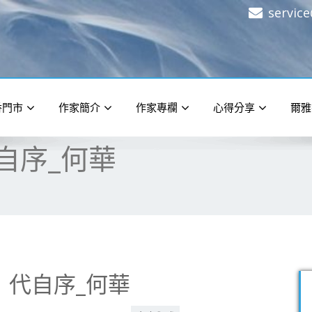
servic
香門市
作家簡介
作家專欄
心得分享
爾雅
自序_何華
》代自序_何華