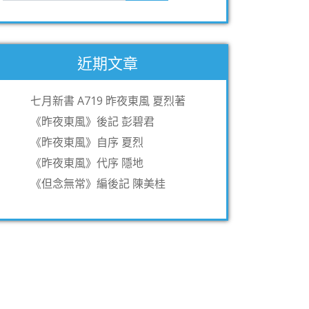
近期文章
七月新書 A719 昨夜東風 夏烈著
《昨夜東風》後記 彭碧君
《昨夜東風》自序 夏烈
《昨夜東風》代序 隱地
《但念無常》編後記 陳美桂