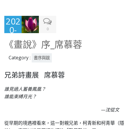
202
0-
0
01-
《畫說》序_席慕蓉
30
Category :
書序與跋
兄弟詩畫展 席慕蓉
誰見過人蓄養鳳凰？
誰能束縛月光？
—沈從文
從早期的境遇裡看來，這一對親兄弟，柯青新和柯青華（隱