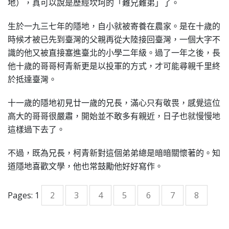
地），真可以說是歷經坎坷的「難兄難弟」了。
生於一九三七年的隱地，自小就被寄養在農家。是在十歲的
時候才被已先到臺灣的父親再從大陸接回臺灣，一個大字不
識的他又被直接塞進臺北的小學二年級。過了一年之後，長
他十歲的哥哥柯青新更是以投軍的方式，才可能尋親千里終
於抵達臺灣。
十一歲的隱地初見廿一歲的兄長，滿心只有敬畏，感覺這位
高大的哥哥很嚴肅，開始並不敢多有親近，日子也就慢慢地
這樣過下去了。
不過，既為兄長，柯青新對這個弟弟總是暗暗關懷著的。知
道隱地喜歡文學，他也常鼓勵他好好寫作。
Pages:
1
2
3
4
5
6
7
8