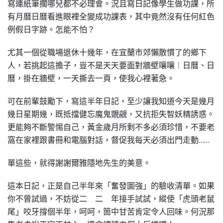
寫連紙筆擱哪兒都不必理會。況且寫日記像學生做功課，所
有月曆日曆看進眼裡全變成功課表，其中竟然沒有任何紅色
例假日字跡。怎能不怕？
尤其一個從職場退休十幾年，在宜蘭市郊懶散慣了的鄉下
人，若挑起這擔子，豈不是天天要面對牆壁嚷嚷︱日曆、日
曆，掛在牆壁，一天撕去一頁，使我心裡著急。
可在前輩鼓勵下，寫這半年日記，至少讓我知道今天是幾月
幾日星期幾，既抵擋健忘魔鬼覬覦，又抗拒失智妖精誘惑。
更能夠不斷警惕自己，黃金歲月所剩不多必須珍惜，不要老
窩在家裡跟書冊和電腦對話，督促我每天必須出門走動……
單這些，就得謝謝爾雅隱地先生的美意。
這本日記，正是自己半年來「奮發圖強」的驗收清單。如果
你不曾試過，不妨從二 二 年接手試試，縱使「虎頭老鼠
尾」咬牙撐個半年，呵呵，箇中甘苦肯定令人回味。何況那