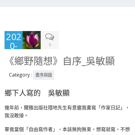
202
0-
0
01-
《鄉野隨想》自序_吳敏顯
30
Category :
書序與跋
鄉下人寫的 吳敏顯
幾年前，爾雅出版社隱地先生有意邀我書寫「作家日記」，
我沒敢接。
畢竟當個「自由寫作者」，本該無拘無束，想寫就寫，不想