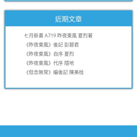
近期文章
七月新書 A719 昨夜東風 夏烈著
《昨夜東風》後記 彭碧君
《昨夜東風》自序 夏烈
《昨夜東風》代序 隱地
《但念無常》編後記 陳美桂