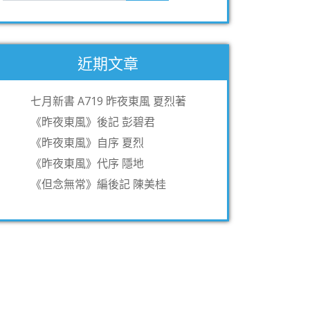
近期文章
七月新書 A719 昨夜東風 夏烈著
《昨夜東風》後記 彭碧君
《昨夜東風》自序 夏烈
《昨夜東風》代序 隱地
《但念無常》編後記 陳美桂