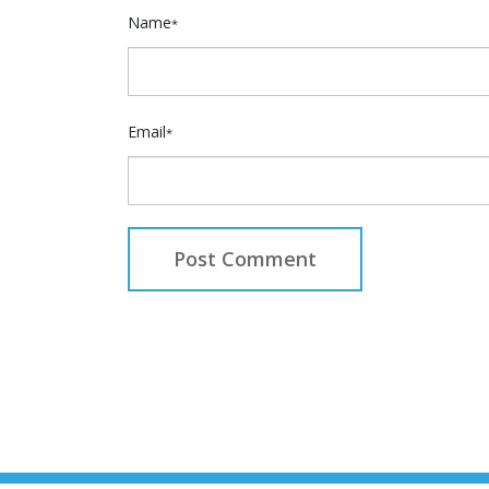
Name
*
Email
*