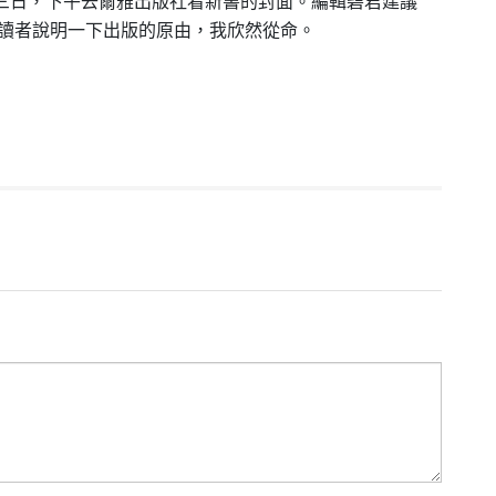
三日，下午去爾雅出版社看新書的封面。編輯碧君建議
讀者說明一下出版的原由，我欣然從命。