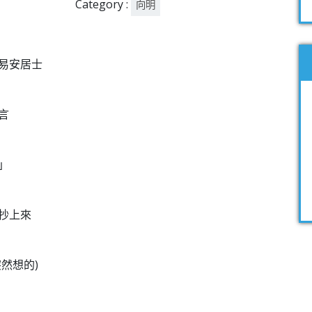
Category :
向明
易安居士
言
」
抄上來
然想的)