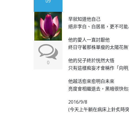
09
早就知道他自己
絕非李白、白居易，更不可能
他的愛人一直討厭他
終日守著那株單瘦的太陽花無
他的兒子終於恍然大悟
0
只有這樣痴妄才會稱作「向明
他越活愈來愈明白未來
亮度會相繼退去，黑暗很快包
2016/9/8
(今天上午躺在病床上針炙時突