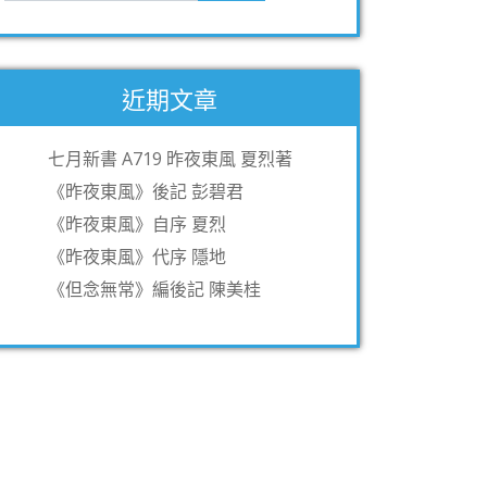
近期文章
七月新書 A719 昨夜東風 夏烈著
《昨夜東風》後記 彭碧君
《昨夜東風》自序 夏烈
《昨夜東風》代序 隱地
《但念無常》編後記 陳美桂