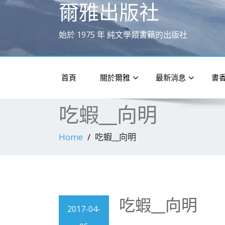
爾雅出版社
始於 1975 年 純文學類書籍的出版社
首頁
關於爾雅
最新消息
書
吃蝦__向明
Home
吃蝦__向明
吃蝦__向明
2017-04-