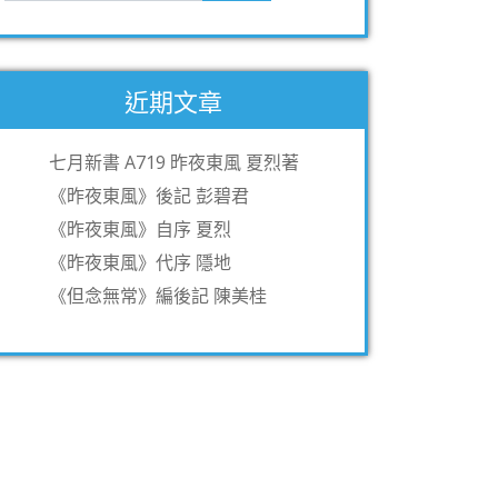
近期文章
七月新書 A719 昨夜東風 夏烈著
《昨夜東風》後記 彭碧君
《昨夜東風》自序 夏烈
《昨夜東風》代序 隱地
《但念無常》編後記 陳美桂