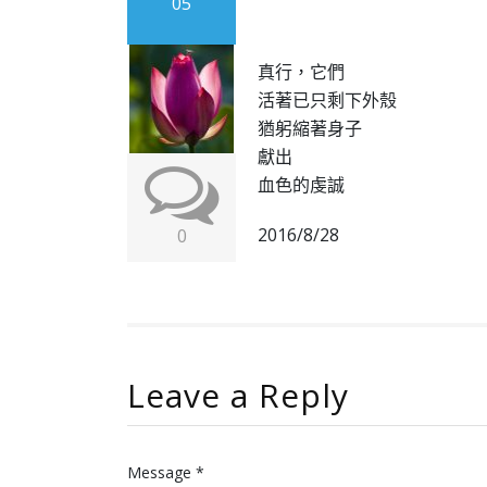
05
真行，它們
活著已只剩下外殼
猶躬縮著身子
獻出
血色的虔誠
2016/8/28
0
Leave a Reply
Message *