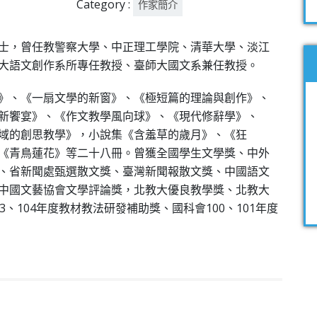
Category :
作家簡介
士，曾任教警察大學、中正理工學院、清華大學、淡江
大語文創作系所專任教授、臺師大國文系兼任教授。
》、《一扇文學的新窗》、《極短篇的理論與創作》、
新饗宴》、《作文教學風向球》、《現代修辭學》、
域的創思教學》，小說集《含羞草的歲月》、《狂
《青鳥蓮花》等二十八冊。曾獲全國學生文學獎、中外
、省新聞處甄選散文獎、臺灣新聞報散文獎、中國語文
中國文藝協會文學評論獎，北教大優良教學獎、北教大
、104年度教材教法研發補助獎、國科會100、101年度