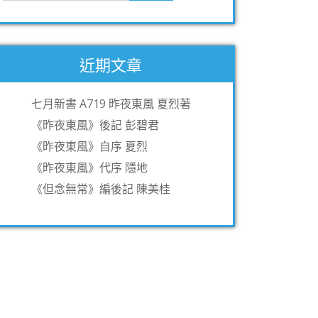
近期文章
七月新書 A719 昨夜東風 夏烈著
《昨夜東風》後記 彭碧君
《昨夜東風》自序 夏烈
《昨夜東風》代序 隱地
《但念無常》編後記 陳美桂