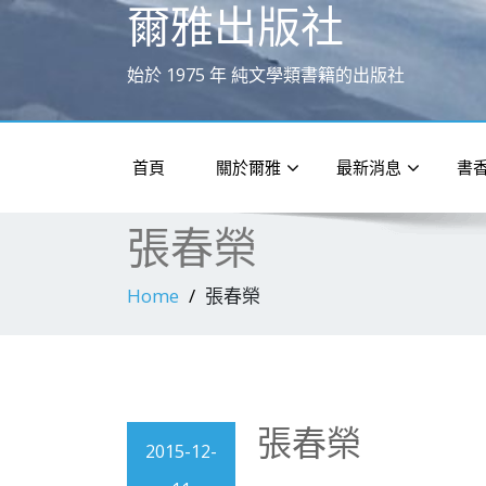
爾雅出版社
始於 1975 年 純文學類書籍的出版社
首頁
關於爾雅
最新消息
書
張春榮
Home
張春榮
張春榮
2015-12-