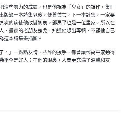
把這些努力的成績，也是他視為「兒女」的詩作，集冊
出版過一本詩集以後，便曾誓言，下一本詩集，一定要
這次的病使他改變初衷。鄧禹平也是一位畫家，所以在
人、畫家的老朋友楚戈，知道他想出專輯，不顧他自己
為這本詩集畫插圖。
了。」一點點友情，些許的援手，都會讓鄧禹平感動得
幾乎全是好人；在他的眼裏，人間更充滿了溫馨和友