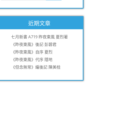
近期文章
七月新書 A719 昨夜東風 夏烈著
《昨夜東風》後記 彭碧君
《昨夜東風》自序 夏烈
《昨夜東風》代序 隱地
《但念無常》編後記 陳美桂