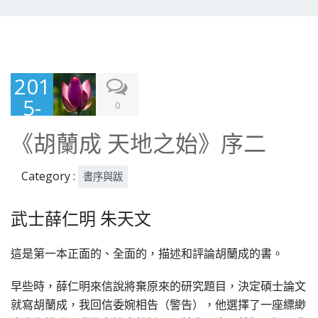
201
5-
0
10-
《胡蘭成 天地之始》序二
24
Category :
書序與跋
武士薛仁明 朱天文
這是第一本正面的、全面的，描述和評論胡蘭成的書。
早些時，薛仁明來信說將棄原來的研究題目，決定碩士論文
就寫胡蘭成，我回信委婉相告（警告），他選擇了一座縹緲