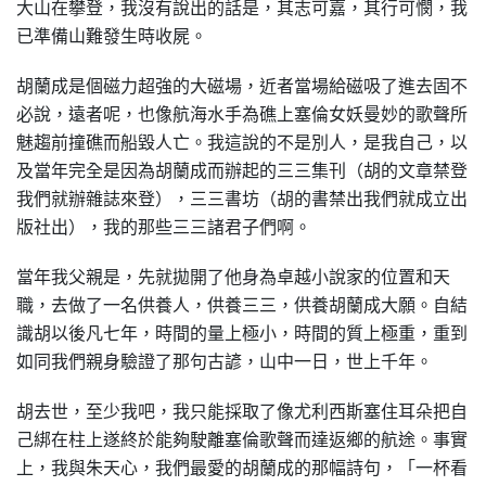
大山在攀登，我沒有說出的話是，其志可嘉，其行可憫，我
已準備山難發生時收屍。
胡蘭成是個磁力超強的大磁場，近者當場給磁吸了進去固不
必說，遠者呢，也像航海水手為礁上塞倫女妖曼妙的歌聲所
魅趨前撞礁而船毀人亡。我這說的不是別人，是我自己，以
及當年完全是因為胡蘭成而辦起的三三集刊（胡的文章禁登
我們就辦雜誌來登），三三書坊（胡的書禁出我們就成立出
版社出），我的那些三三諸君子們啊。
當年我父親是，先就拋開了他身為卓越小說家的位置和天
職，去做了一名供養人，供養三三，供養胡蘭成大願。自結
識胡以後凡七年，時間的量上極小，時間的質上極重，重到
如同我們親身驗證了那句古諺，山中一日，世上千年。
胡去世，至少我吧，我只能採取了像尤利西斯塞住耳朵把自
己綁在柱上遂終於能夠駛離塞倫歌聲而達返鄉的航途。事實
上，我與朱天心，我們最愛的胡蘭成的那幅詩句，「一杯看