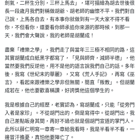
劍氣，二杯生分別，三杯上馬去」，堪可描繪為胡去世後很
長一段歲月我們對稱做胡爺、胡老師的幽懷不平。我們對自
己說，上馬各自去，有本事你就做到有一天大家不得不看
你，不但看你，還要看你師承追你來源的那時候，到那一
天，我們會大聲說，我的老師是胡蘭成！
盡棄「禮樂之學」，我們走了與當年三三極不相同的路，這
其實胡蘭成白紙黑字都寫了，「見與師齊，減師半德」，他
當然要我們反逆他，用不是他的語言說我們自己的話。多年
後，我寫《世紀末的華麗》，又寫《荒人手記》，再寫《巫
言》，看起來跟禮樂之學非但無關，簡直「叛教」。但胡蘭
成若在，他也要歡喜稱讚，好誇獎他這個學生的。
我是根據自己的經歷，老實認為，寫胡蘭成，只能「從旁門
入者是家珍」。不從胡門出的，倒是寫得中。從胡門出，我
自己差點皈身其間，再好不過也就是個胡門宣道的掌門人。
此所以薛仁明寫一章寄一章給我看時，我是半看半不看，一
邊冒汗擔憂，真怕他要陣亡了。