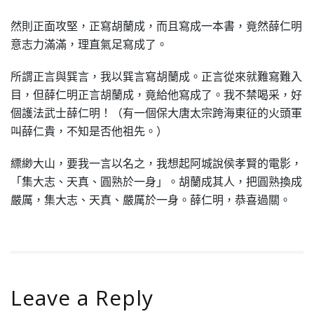
然則正面攻堅，正寫胡蘭成，而且寫成一本書，竟然薛仁明
意志力滿滿，理直氣足寫成了。
所謂正言與巽言，我以巽言寫胡蘭成。正言從來就難寫難入
目，但薛仁明正言胡蘭成，竟給他寫成了。我不禁喝采，好
個護法武士薛仁明！（有一個保大唐太宗跨海東征的火頭軍
叫薛仁貴，不知是否他祖先。）
縹緲大山，要我一言以名之，我想起阿城說侯孝賢的電影，
「集大志、天真、圓熟於一身」。胡蘭成其人，把圓熟換成
嚴厲，集大志、天真、嚴厲於一身。薛仁明，恭喜過關。
Leave a Reply