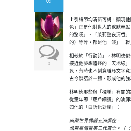
09
上引諸節均清新可誦，顯現他
色」正是他對世人的默默奉獻
的驚嘆」、「茉莉整夜清香」
的）等等，都是他「淡」「輕
相較於「行動詩」，林明德似
接近他夢想追逐的「天地線」
0
象，有時也不刻意雕琢文字意
古今辭語於一體，形成他的強
林明德那些與「楹聯」有關的
從童年即「逐戶細讀」的演繹
如他的「白話化對聯」：
典藏世界偶戲五洲俱在，
涵蓋臺灣菁英三代齊全。（〈