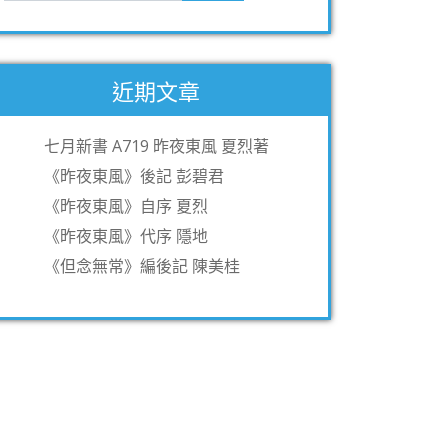
近期文章
七月新書 A719 昨夜東風 夏烈著
《昨夜東風》後記 彭碧君
《昨夜東風》自序 夏烈
《昨夜東風》代序 隱地
《但念無常》編後記 陳美桂