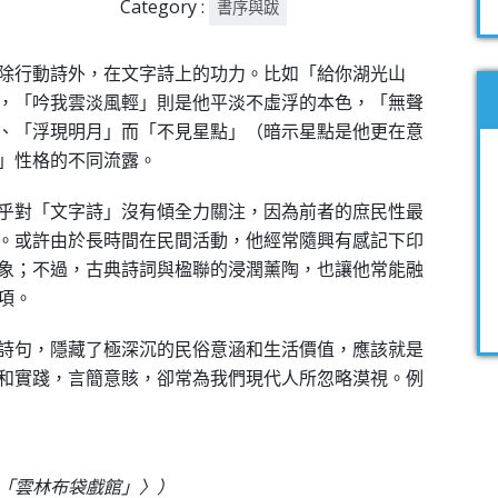
Category :
書序與跋
除行動詩外，在文字詩上的功力。比如「給你湖光山
，「吟我雲淡風輕」則是他平淡不虛浮的本色，「無聲
、「浮現明月」而「不見星點」（暗示星點是他更在意
」性格的不同流露。
乎對「文字詩」沒有傾全力關注，因為前者的庶民性最
。或許由於長時間在民間活動，他經常隨興有感記下印
象；不過，古典詩詞與楹聯的浸潤薰陶，也讓他常能融
項。
詩句，隱藏了極深沉的民俗意涵和生活價值，應該就是
和實踐，言簡意賅，卻常為我們現代人所忽略漠視。例
「雲林布袋戲館」〉）