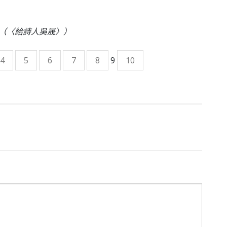
（〈給詩人吳晟〉）
4
5
6
7
8
9
10