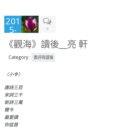
201
5-
0
08-
《觀海》讀後__亮 軒
06
Category :
書評與讀後
〈小令〉
唐詩三百
宋詞三千
新詩三萬
爾今
最愛讀
你這首