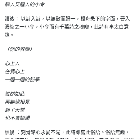
醉人又醒人的小令
讀後： 以詩入詩，以無數而歸一，輕舟急下的字面，晉入
濃縮之一小令，小令而有千萬詩之魂魄，此詩有李太白意
趣。
〈你的容顏〉
心上人
在我心上
一遍一遍的描摹
縱然如此
再無緣相見
到了天堂
也不會認錯
讀後 ：刻骨銘心永愛不渝，此詩即寫此俗語。俗語無趣，