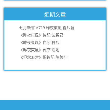
近期文章
七月新書 A719 昨夜東風 夏烈著
《昨夜東風》後記 彭碧君
《昨夜東風》自序 夏烈
《昨夜東風》代序 隱地
《但念無常》編後記 陳美桂