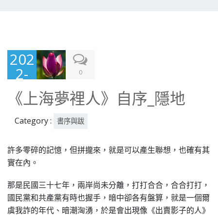
202
2-
0
04-
《上海夢裡人》自序_隱地
13
Category :
書序與跋
許多零碎的記憶，但拼攏來，就是可以產生聯想，也確有其
實在內。
那是民國三十七年，兩岸尚未分離，打打合合，合合打打，
國民黨和共產黨有時也握手，暗中卻各有盤算，就是一個爾
虞我詐的年代、暗潮洶湧，於是會出現像《出賣影子的人》