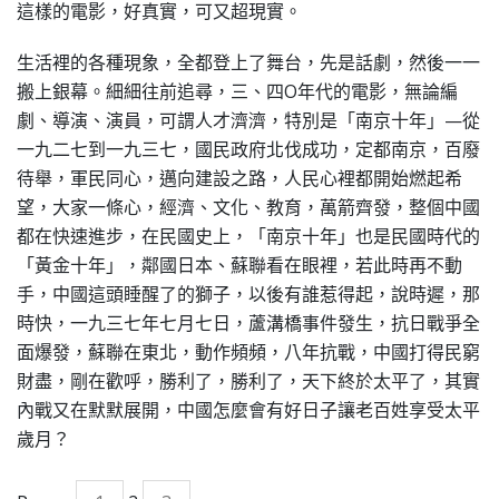
這樣的電影，好真實，可又超現實。
生活裡的各種現象，全都登上了舞台，先是話劇，然後一一
搬上銀幕。細細往前追尋，三、四O年代的電影，無論編
劇、導演、演員，可謂人才濟濟，特別是「南京十年」—從
一九二七到一九三七，國民政府北伐成功，定都南京，百廢
待舉，軍民同心，邁向建設之路，人民心裡都開始燃起希
望，大家一條心，經濟、文化、教育，萬箭齊發，整個中國
都在快速進步，在民國史上，「南京十年」也是民國時代的
「黃金十年」，鄰國日本、蘇聯看在眼裡，若此時再不動
手，中國這頭睡醒了的獅子，以後有誰惹得起，說時遲，那
時快，一九三七年七月七日，蘆溝橋事件發生，抗日戰爭全
面爆發，蘇聯在東北，動作頻頻，八年抗戰，中國打得民窮
財盡，剛在歡呼，勝利了，勝利了，天下終於太平了，其實
內戰又在默默展開，中國怎麼會有好日子讓老百姓享受太平
歲月？