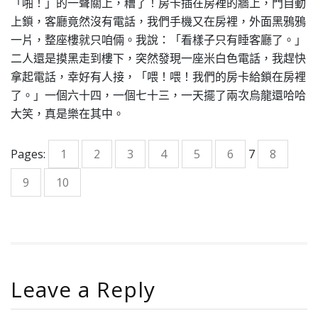
「啪！」的一聲關上，糟了！房卡插在房裡的牆上，門自動
上鎖，客廳竟然沒有電話，我們手機又在房裡，外面黑鴉鴉
一片，整座樓就只咱倆。我說：「看樣子只有睡客廳了。」
二人還是摸黑走到樓下，突然發現一座米白色電話，我趕快
拿起電話，幸好有人接，「喂！喂！我們的房卡給鎖在房裡
了。」一個六十四，一個七十三，一天擺了兩次烏龍還哈哈
大笑，真是樂在其中。
Pages:
1
2
3
4
5
6
7
8
9
10
Leave a Reply