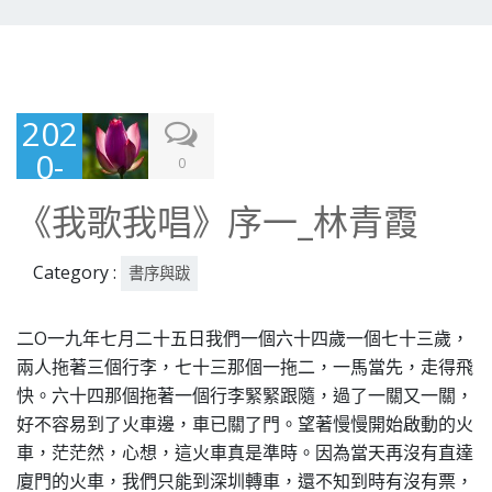
202
0-
0
07-
《我歌我唱》序一_林青霞
15
Category :
書序與跋
二O一九年七月二十五日我們一個六十四歲一個七十三歲，
兩人拖著三個行李，七十三那個一拖二，一馬當先，走得飛
快。六十四那個拖著一個行李緊緊跟隨，過了一關又一關，
好不容易到了火車邊，車已關了門。望著慢慢開始啟動的火
車，茫茫然，心想，這火車真是準時。因為當天再沒有直達
廈門的火車，我們只能到深圳轉車，還不知到時有沒有票，