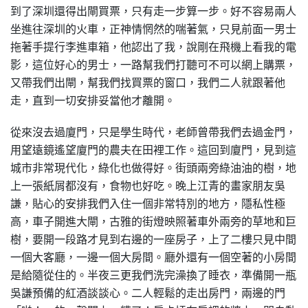
到了深圳還得出閘買票，只有走一步算一步。好不容易兩人
坐進往深圳的火車，正神情惘然的喘著氣，只見前面一男士
拖著手提行李進車箱，他認出了我，說剛在飛機上看我的電
影，這位好心的男士，一路幫我們打聽可不可以網上購票，
又帶我們出閘，幫我們找買票的窗口，我們二人就跟著他
走，直到一切安排妥當他才離開。
從來沒去過廈門，只是學生時代，老師曾帶我們去過金門，
用望遠鏡遙望廈門的農夫在田裡工作。這回到廈門，見到這
城市非常現代化，綠化也做得好。街頭兩旁綠油油的樹，地
上一張紙屑都沒有，食物也好吃。晚上江青的畫家朋友吳
謙，貼心的安排我們入住一個非常特別的地方，隱私性極
高，車子開進大閘，古雅的街燈映照著車外兩旁的草地和巨
樹，要開一段路才見到右邊的一座房子，上了二樓只見中間
一個大客廳，一邊一個大房間。廳外還有一個空著的小房間
是給隨從住的。半夜三更我們洗完澡換了睡衣，準備開一瓶
吳謙預備的紅酒談談心。二人輕鬆的走出房門，兩邊的門