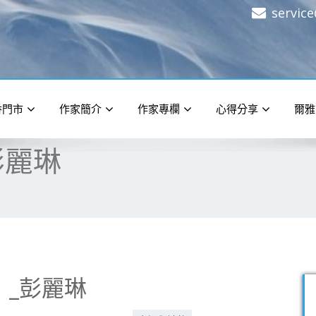
servic
香門市
作家簡介
作家專欄
心得分享
爾雅
彭麗琳
》_彭麗琳