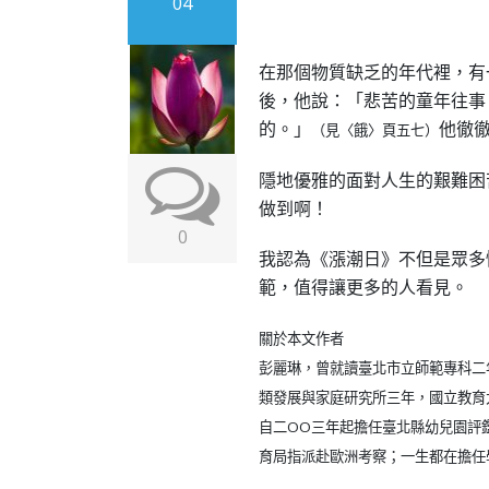
04
在那個物質缺乏的年代裡，有
後，他說：「悲苦的童年往事
的。」
他徹
（見〈餓〉頁五七）
隱地優雅的面對人生的艱難困
做到啊！
0
我認為《漲潮日》不但是眾多
範，值得讓更多的人看見。
關於本文作者
彭麗琳，曾就讀臺北市立師範專科二
類發展與家庭研究所三年，國立教育
自二OO三年起擔任臺北縣幼兒園評
育局指派赴歐洲考察；一生都在擔任