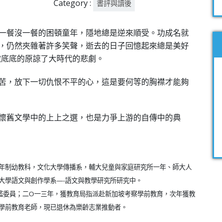
Category :
書評與讀後
一餐沒一餐的困頓童年，隱地總是逆來順受。功成名就
，仍然夾雜著許多笑聲，逝去的日子回憶起來總是美好
徹底底的原諒了大時代的悲劇。
苦，放下一切仇恨不平的心，這是要何等的胸襟才能夠
懷舊文學中的上上之選，也是力爭上游的自傳中的典
年制幼教科，文化大學傳播系，輔大兒童與家庭研究所一年、師大人
大學語文與創作學系—-語文與教學研究所研究中。
鑑委員；二O一三年，獲教育局指派赴新加坡考察學前教育，次年獲教
學前教育老師，現已退休為樂齡志業推動者。