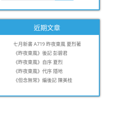
近期文章
七月新書 A719 昨夜東風 夏烈著
《昨夜東風》後記 彭碧君
《昨夜東風》自序 夏烈
《昨夜東風》代序 隱地
《但念無常》編後記 陳美桂