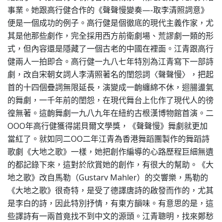
事業。她跟高行健合作的《聲聲慢變奏—-取李清照詞意》
便是一個成功的例子。高行健是個徹底的現代主義作家，尤
其是他那些劇作，完全採用西方前衛劇場、荒謬劇一類的形
式，但內容還是隱藏了一個古老的中國在裡面。江青跟高行
健兩人一拍即合。高行健一九八七年特別為江青寫下一部詩
劇，改自宋朝女詞人李清照著名的閨怨詞〈聲聲慢〉，把起
首的十四個疊詞無限延長，演變成一齣纏綿不休，迴腸盪氣
的舞劇，一千年前的閨怨，在現代舞台上化作了現代人的徬
徨無著。這齣舞劇一九八九年在紐約古根漢博物館首演。二
OOO年高行健獲得諾貝爾文學獎，《聲聲慢》舞劇就更加
當紅了。就如同二OO二年江青為香港舞蹈團製作的舞蹈詩
歌劇《大地之歌》一樣，她把創作編導的心路歷程巨細無遺
的都記錄下來，這對於欣賞她的創作，有很大的幫助。《大
地之歌》改自馬勒（Gustarv Mahler）的交響樂，馬勒的
《大地之歌》很奇特，是受了德譯唐詩的啟發而作的，尤其
是李白的詩，因此特別抒情，有東方韻味。有意思的是，這
些譯詩有一兩首竟找不到中文的源頭。江青聰明，找來鄭愁