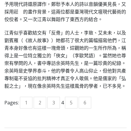
予用現代詩還原譯作，鄭愁予本人的詩以音韻優美見長，又
採用莊 的畫作背景，這兩位都是臺灣現代文壇現代藝術的
佼佼者。又一次江青以舞蹈作了東西方的結合。
江青似乎喜歡結交有「反骨」的人士，李敖、艾未未，以及
劉賓雁（《故人故事》）她都花了很大的篇幅描寫他們，江
青本身好像也有這樣一塊骨頭，綜觀她的一生所作所為，稱
得上是一位特立獨立的「俠女」（李歐梵語）。當然她也尊
崇有學問的人，書中專訪余英時先生，是一篇珍貴的紀錄。
余英時是史學界泰斗，他的學養令人高山仰止，但他對共產
專制毫不妥協的批判精神才真正令人敬佩。他是儒家的「弘
毅之士」，現在像余英時先生這樣風骨的學者，已不多見。
Pages:
1
2
3
4
5
6