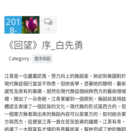
201
8-
0
10-
《回望》序_白先勇
19
Category :
書序與跋
江青是一位嚴肅認真、努力向上的舞蹈家，她初到美國對於
現代舞這個行當並不熟悉，但她肯學，憑著她的聰明、藝術
感性及原有的基礎，居然在現代舞這個純粹西方的藝術領域
裡，開出了一朵奇葩。江青掌握到一個原則，舞蹈就是用肢
體語言表達了一個民族的文化。現代舞的形式是西方的，但
一個東方舞者跳出來的舞蹈內容可以是東方的，如何結合東
方與西方，這便是江青一直在苦苦追尋的議題。江青有幸，
結識了一大群富有才情的各界藝術家，幫她完成了她的舞蹈