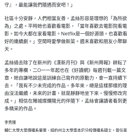
守』，最能讓我們隨遇而安吧！」
社區十分安靜，人們相當友善，孟絲形容是理想的「為所欲
為」之處。平時她也喜歡看電影，「當年喜歡去電影院看電
影。如今大都在家看電影。Netflix是一個好源頭。也喜歡看
好的連續劇。」空閒時愛學做新菜。週末喜歡和朋友小聚聊
天。
孟絲過去除了在新州的《漢新月刊》與《新州周報》耕耘了
多年的專欄，二O一一年起也在《好讀網》每週刊載一篇文
章，她自謙地說這是訓練自己寫作的原動力，會一直持續下
去。「我有不少未完成的作品，多年來，總是這樣那樣的理
由沒法繼續，未來的計畫，就是靜靜地坐下來，慢慢修改完
成。」相信在賭城燦爛陽光的伴隨下，孟絲會讓讀者看到更
多精采的作品。
李秀臻
輔仁大學大眾傳播系畢業、紐約州立大學奧本尼分校傳播系碩士。曾任美