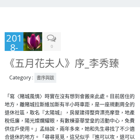
201
8-
0
07-
《五月花夫人》序_李秀臻
05
Category :
書序與跋
「寫〈賭城風情〉時實在沒有想到會搬來此處。目前居住的
地方，離賭城拉斯維加斯有半小時車距，是一座規劃周全的
退休社區，取名『太陽城』，房屋建得整齊漂亮摩登，地產
稅低廉，陽光燦爛耀眼，有數棟豪華堂皇的活動中心，免費
供住戶使用。」孟絲說，兩年多來，她和先生尋找了不少適
合退休的地方。「尋尋覓覓，這兒似乎『進可以攻，退可以