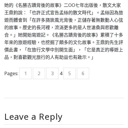
她的《名勝古蹟背後的故事》二OO七年出版後，散文大家
王鼎鈞說：「也許正式宣告孟絲的散文時代」。孟絲因為旅
遊而體會到「在許多旖旎風光背後，正儲存著無數動人心弦
的故事。歷史的長河裡，流淌更多的是人世滄桑與悲歡離
合。」她開始寫遊記。《名勝古蹟背後的故事》累積了十多
年來的旅遊經驗，也挖掘了頗多的文化故事。王鼎鈞先生評
價此書，「在旅行文學中別開生面」，「它是真正的導遊上
品，對喜歡觀光旅行的人有助益也有啟示。」
Pages:
1
2
3
4
5
6
Leave a Reply