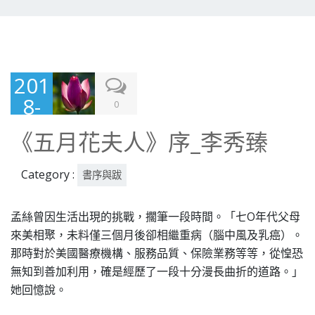
201
8-
0
07-
《五月花夫人》序_李秀臻
05
Category :
書序與跋
孟絲曾因生活出現的挑戰，擱筆一段時間。「七O年代父母
來美相聚，未料僅三個月後卻相繼重病（腦中風及乳癌）。
那時對於美國醫療機構、服務品質、保險業務等等，從惶恐
無知到善加利用，確是經歷了一段十分漫長曲折的道路。」
她回憶說。