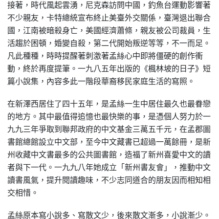
接著，時代風起雲湧，尼克森訪問中國，釣魚台運動影響著
不少親友，卡特總統宣布終止美臺外交關係，臺灣退出聯合
國，江南被暗殺身亡，美國經濟蕭條，親友被公司裁員，生
活趨於困頓，婚變自殺，第二代開始叛逆等等，不一而足。
凡此種種，時時提醒著刺激著孟絲心中即將僵硬的創作衝
動，終於再度提筆。一九八五年出版的《楓林坡的日子》短
篇小說集，內容多此一階段華裔移民家庭生活的寫照。
在新澤西居住了四十五年，是孟絲一生中居住最久也最眷戀
的地方。其中最值得追憶也最快樂的事，是憑個人努力於一
九九三年爭取到聯邦政府的中文基金三萬五千元，在孟郡圖
書館總館設立中文部，至今中文藏書已超過一萬餘冊，是新
州收藏中文書最多的公共圖書館，造福了新州喜愛中文的讀
者與下一代。一九九八年她成立「新州書友會」，推動中文
讀書風氣，提升閱讀趣味，不少志同道合的朋友因而相知相
交相惜。
孟絲原本寫小說多、寫散文少，後來散文漸多，小說漸少。