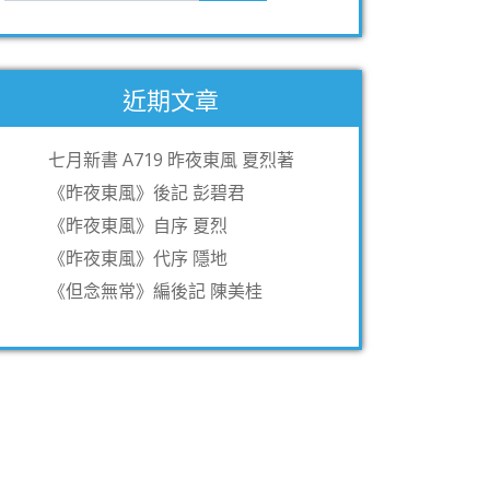
近期文章
七月新書 A719 昨夜東風 夏烈著
《昨夜東風》後記 彭碧君
《昨夜東風》自序 夏烈
《昨夜東風》代序 隱地
《但念無常》編後記 陳美桂