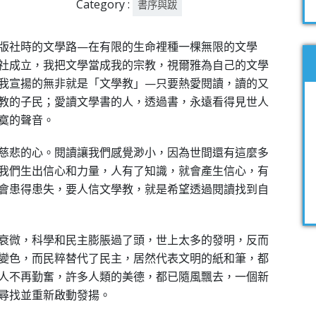
Category :
書序與跋
版社時的文學路—在有限的生命裡種一棵無限的文學
社成立，我把文學當成我的宗教，視爾雅為自己的文學
我宣揚的無非就是「文學教」—只要熱愛閱讀，讀的又
教的子民；愛讀文學書的人，透過書，永遠看得見世人
寞的聲音。
慈悲的心。閱讀讓我們感覺渺小，因為世間還有這麼多
我們生出信心和力量，人有了知識，就會產生信心，有
會患得患失，要人信文學教，就是希望透過閱讀找到自
衰微，科學和民主膨脹過了頭，世上太多的發明，反而
變色，而民粹替代了民主，居然代表文明的紙和筆，都
人不再勤奮，許多人類的美德，都已隨風飄去，一個新
尋找並重新啟動發揚。