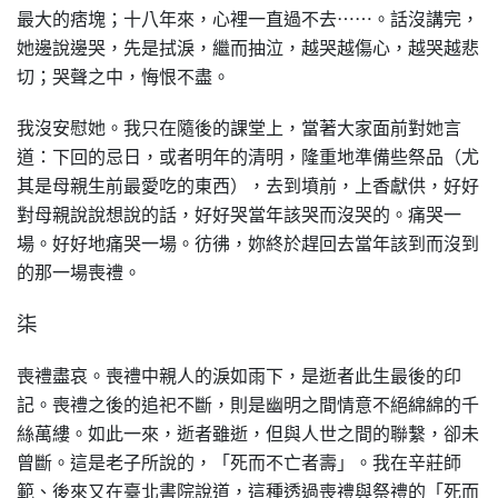
最大的痞塊；十八年來，心裡一直過不去⋯⋯。話沒講完，
她邊說邊哭，先是拭淚，繼而抽泣，越哭越傷心，越哭越悲
切；哭聲之中，悔恨不盡。
我沒安慰她。我只在隨後的課堂上，當著大家面前對她言
道：下回的忌日，或者明年的清明，隆重地準備些祭品（尤
其是母親生前最愛吃的東西），去到墳前，上香獻供，好好
對母親說說想說的話，好好哭當年該哭而沒哭的。痛哭一
場。好好地痛哭一場。彷彿，妳終於趕回去當年該到而沒到
的那一場喪禮。
柒
喪禮盡哀。喪禮中親人的淚如雨下，是逝者此生最後的印
記。喪禮之後的追祀不斷，則是幽明之間情意不絕綿綿的千
絲萬縷。如此一來，逝者雖逝，但與人世之間的聯繫，卻未
曾斷。這是老子所說的，「死而不亡者壽」。我在辛莊師
範、後來又在臺北書院說道，這種透過喪禮與祭禮的「死而