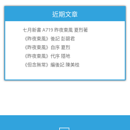
近期文章
七月新書 A719 昨夜東風 夏烈著
《昨夜東風》後記 彭碧君
《昨夜東風》自序 夏烈
《昨夜東風》代序 隱地
《但念無常》編後記 陳美桂