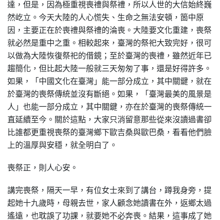
達，但是，因為極重視喪禮與祭禮，所以人世的大信始終巍
然屹立。今天大陸的人心慌失、生命之無法安頓，箇中原
因，主要正在於喪禮與祭禮的淪喪。大陸要文化重建，喪祭
就必然是重中之重。相較起來，臺灣的祭祀大致完好，很可
以做為大陸恢復祭祀的借鏡；至於臺灣的喪禮，雖然近年已
趨簡化，但比起大陸一般就三天匆匆了事，還是好得許多。
如果，「中國文化在臺灣」能一部分成立，其中關鍵，就在
於臺灣的喪祭傳統並沒有斷絕。如果，「臺灣最美的風景是
人」也能一部分成立，其中關鍵，亦在於臺灣的喪祭傳統一
直延續至今。關於這點，大家只消留意那些從來沒讀過書卻
比誰都更重視喪祭的臺灣鄉下歐吉桑與歐巴桑，看看他們臉
上的溫厚與安穩，就全明白了。
喪祭正，則人心安。
講完喪祭，隔天一早，有位女士來到了講台，蹲我身旁，提
起她十九歲時，母親去世，家人顧念她讀書在外，返鄉太過
遙遠，也耽誤了功課，就要她不必奔喪。結果，這事成了她