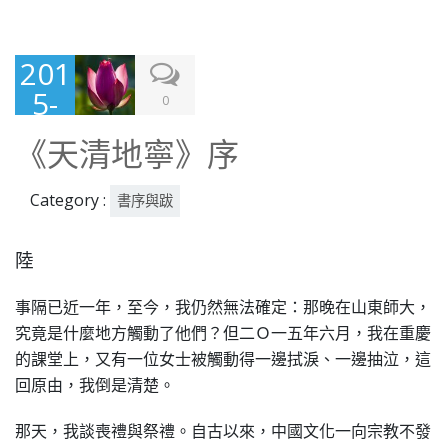
201
5-
0
10-
《天清地寧》序
24
Category :
書序與跋
陸
事隔已近一年，至今，我仍然無法確定：那晚在山東師大，
究竟是什麼地方觸動了他們？但二Ｏ一五年六月，我在重慶
的課堂上，又有一位女士被觸動得一邊拭淚、一邊抽泣，這
回原由，我倒是清楚。
那天，我談喪禮與祭禮。自古以來，中國文化一向宗教不發