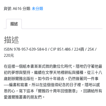
貨號:
A616
分類:
未分類
描述
描述
ISBN 978-957-639-584-0 / CIP 851.486 / 224頁 / 25K /
220元
在這樣一個紙本書漸漸式微的數位化時代，隱地仍守著他最
初的夢想與堅持，繼續在文學天地裡耕耘與播種，從三十八
歲創辦爾雅出版社，如今四十年過去，仍然做著同一件事
──編書和寫書，所以在這個值得紀念的日子裡，隱地以感
恩的心，寫下這本「爾雅四十周年回憶散章」，回饋給所有
愛護爾雅叢書的朋友們。