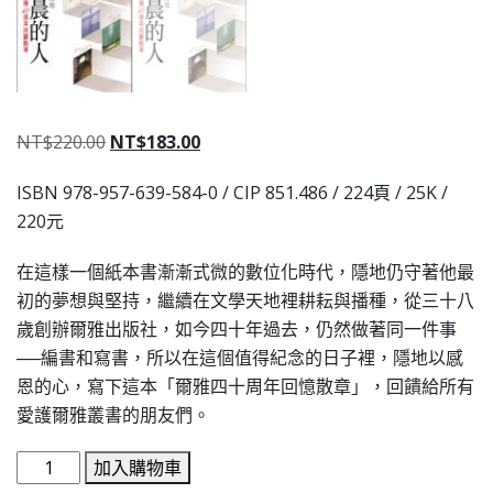
NT$
220.00
NT$
183.00
ISBN 978-957-639-584-0 / CIP 851.486 / 224頁 / 25K /
220元
在這樣一個紙本書漸漸式微的數位化時代，隱地仍守著他最
初的夢想與堅持，繼續在文學天地裡耕耘與播種，從三十八
歲創辦爾雅出版社，如今四十年過去，仍然做著同一件事
──編書和寫書，所以在這個值得紀念的日子裡，隱地以感
恩的心，寫下這本「爾雅四十周年回憶散章」，回饋給所有
愛護爾雅叢書的朋友們。
加入購物車