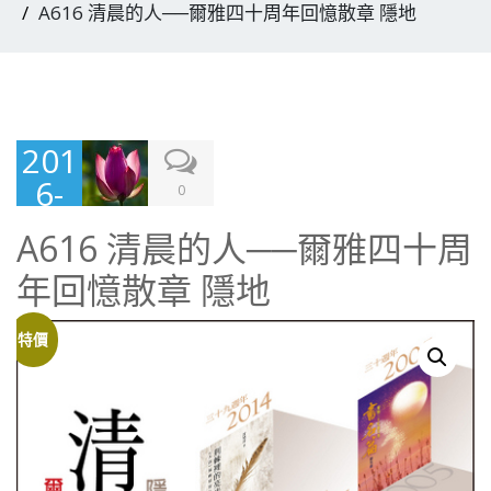
A616 清晨的人──爾雅四十周年回憶散章 隱地
201
6-
0
02-
A616 清晨的人──爾雅四十周
04
年回憶散章 隱地
特價