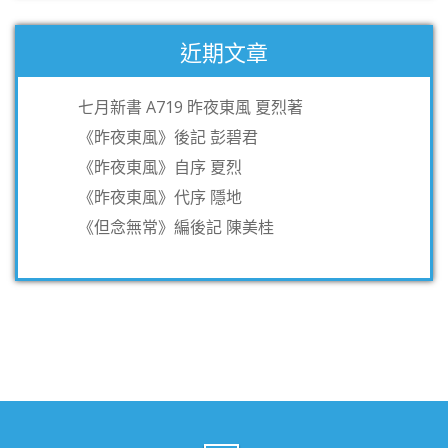
近期文章
七月新書 A719 昨夜東風 夏烈著
《昨夜東風》後記 彭碧君
《昨夜東風》自序 夏烈
《昨夜東風》代序 隱地
《但念無常》編後記 陳美桂