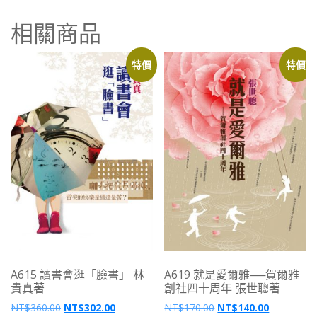
相關商品
特價
特價
A615 讀書會逛「臉書」 林
A619 就是愛爾雅──賀爾雅
貴真著
創社四十周年 張世聰著
NT$
360.00
NT$
302.00
NT$
170.00
NT$
140.00