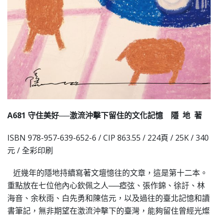
A681
守住美好
──
激流沖擊下留住的文化記憶
隱
地
著
ISBN 978-957-639-652-6 / CIP 863.55 / 224頁 / 25K / 340
元 / 全彩印刷
近幾年的隱地持續寫著文壇憶往的文章，這是第十二本。
重點放在七位他內心欽佩之人──瘂弦、張作錦、徐訏、林
海音、余秋雨、白先勇和陳信元，以及過往的臺北記憶和讀
書筆記，無非期望在激流沖擊下的臺灣，能夠留住曾經光燦