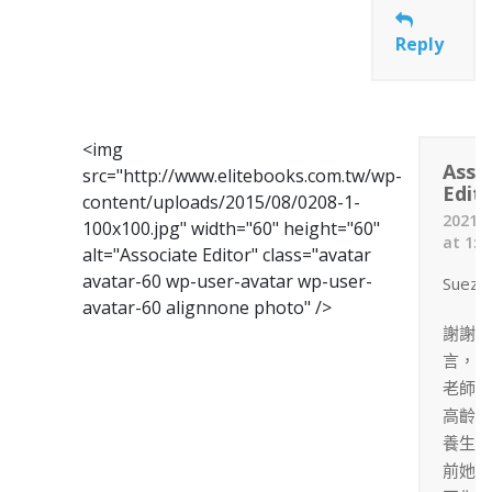
Reply
<img
Asso
src="http://www.elitebooks.com.tw/wp-
Edit
content/uploads/2015/08/0208-1-
2021-
100x100.jpg" width="60" height="60"
at 1:
alt="Associate Editor" class="avatar
avatar-60 wp-user-avatar wp-user-
Sueze 
avatar-60 alignnone photo" />
謝謝你
言，齊
老師今
高齡，
養生村
前她不