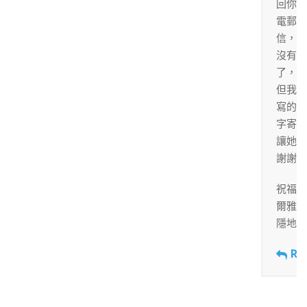
回你電
電郵或
信，她
沒有力
了，
但我會
寫的這
字寄給
讓她知
謝謝！
祝福
爾雅出
隱地 
Re