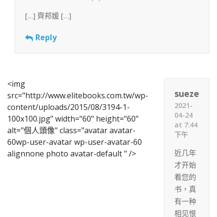
[…] 齊邦媛 […]
Reply
<img
sueze
src="http://www.elitebooks.com.tw/wp-
2021-
content/uploads/2015/08/3194-1-
04-24
100x100.jpg" width="60" height="60"
at 7:44
alt="個人頭像" class="avatar avatar-
下午
60wp-user-avatar wp-user-avatar-60
近几年
alignnone photo avatar-default " />
才开始
看您的
书，真
有一种
相见恨