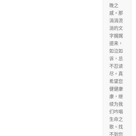
晚之
感。那
涓涓流
淌的文
字娓娓
道来，
如泣如
诉，总
不忍读
尽。真
希望您
健健康
康，继
续为我
们吟唱
生命之
歌。找
不到您