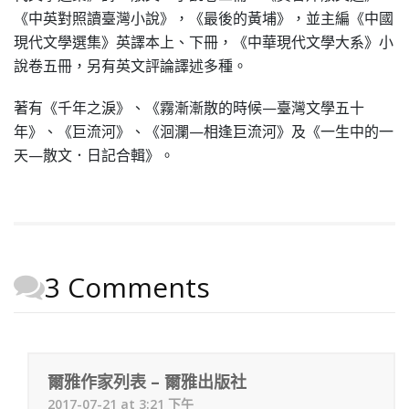
《中英對照讀臺灣小說》，《最後的黃埔》，並主編《中國
現代文學選集》英譯本上、下冊，《中華現代文學大系》小
說卷五冊，另有英文評論譯述多種。
著有《千年之淚》、《霧漸漸散的時候—臺灣文學五十
年》、《巨流河》、《洄瀾—相逢巨流河》及《一生中的一
天—散文．日記合輯》。
3 Comments
爾雅作家列表 – 爾雅出版社
2017-07-21 at 3:21 下午