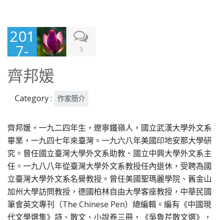
201
7-
3
07-
齊邦媛
21
Category :
作家簡介
齊邦媛，一九二四年生，遼寧鐵嶺人，國立武漢大學外文系
畢業，一九四七年來臺灣。一九六八年美國印地安那大學研
究。曾任國立臺灣大學外文系助教、國立中興大學外文系主
任。一九八八年從臺灣大學外文系教授任內退休，受聘為國
立臺灣大學外文系名譽教授。曾任美國聖瑪麗學院、舊金山
加州大學訪問教授，德國柏林自由大學客座教授，中華民國
筆會英文專刊（The Chinese Pen）總編輯。編有《中國現
代文學選集》詩、散文、小說卷三冊，《吳魯芹散文選》，