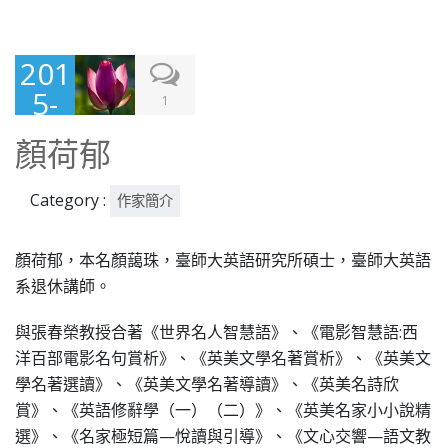
201
5-
1
12-
顏荷郁
11
Category :
作家簡介
顏荷郁，本名顏藹珠，臺師大英語研究所碩士，臺師大英語
系退休講師。
與張春榮教授合著《世界名人智慧語》、《電影智慧語:西
洋百部電影名句賞析》、《英美文學名著賞析》、《英美文
學名著選讀》、《英美文學名著導讀》、《英美名詩欣
賞》、《英語修辭學（一）（二）》、《英美名家小小說精
選》、《名家極短篇—悅讀與引導》、《文心交響—語文教